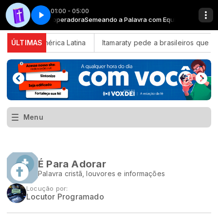
01:00 - 05:00
a com Equipe Cooperadora
+ com Equipe Cooperadora
ra - Parte 10
Semeando a palavra - Parte 10
Sertanejo Bom D+ com Equipe Cooperadora
Semeando a Palavra com Equipe Cooperado
urança na América Latina
ÚLTIMAS
Itamaraty pede a brasileiros que ev
Menu
É Para Adorar
Palavra cristã, louvores e informações
Locução por:
Locutor Programado