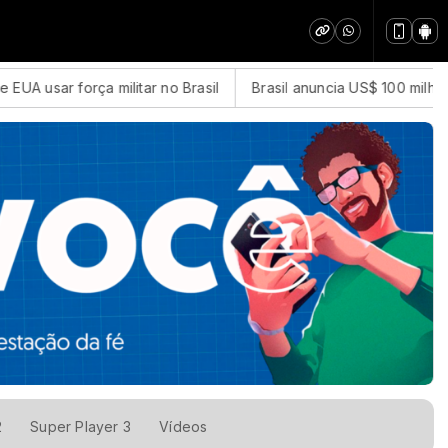
UA usar força militar no Brasil
Brasil anuncia US$ 100 milhões
2
Super Player 3
Vídeos