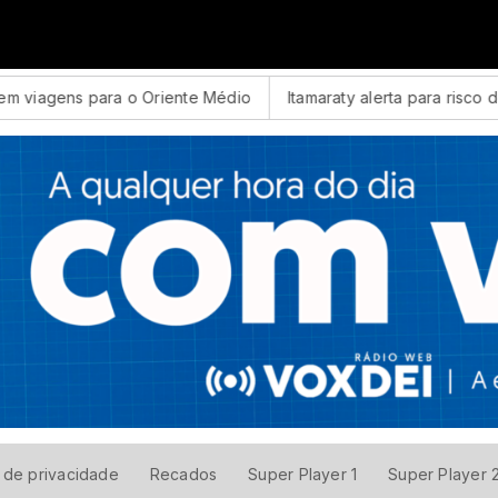
m viagens para o Oriente Médio
Itamaraty alerta para risco de E
a de privacidade
Recados
Super Player 1
Super Player 