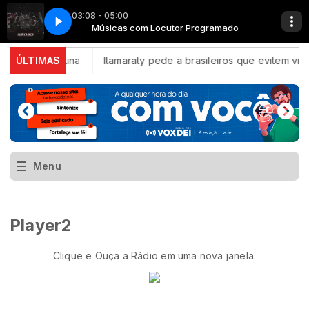
03:08 - 05:00
 Leão E A Igreja (Ao Vivo)
r Programado
Músicas com Locutor Programado
Preto No Branco, Nívea Soares - O Leão E A Igre
a América Latina
ÚLTIMAS
Itamaraty pede a brasileiros que evitem via
Menu
Player2
Clique e Ouça a Rádio em uma nova janela.