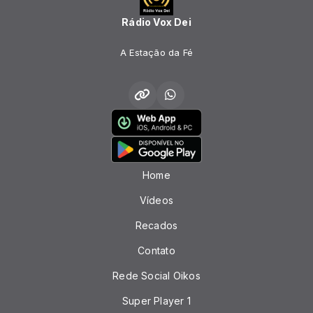
Rádio Vox Dei
A Estação da Fé
Home
Vídeos
Recados
Contato
Rede Social Oikos
Super Player 1