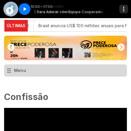
16:00 - 17:00
TOCANDO AGORA
e Cooperadora
É Para Adorar com Equipe Cooperadora
É para adorar - Parte 1
ar no Brasil
ÚLTIMAS
Brasil anuncia US$ 100 milhões anuais para fund
Menu
Confissão